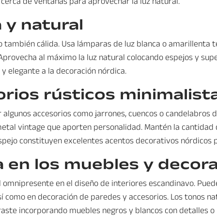
s cerca de ventanas para aprovechar la luz natural.
 y natural
o también cálida. Usa lámparas de luz blanca o amarillenta t
provecha al máximo la luz natural colocando espejos y superf
y elegante a la decoración nórdica.
rios rústicos minimalist
 algunos accesorios como jarrones, cuencos o candelabros 
etal vintage que aporten personalidad. Mantén la cantidad 
espejo constituyen excelentes acentos decorativos nórdicos p
 en los muebles y decor
l omnipresente en el diseño de interiores escandinavo. Pue
así como en decoración de paredes y accesorios. Los tonos na
traste incorporando muebles negros y blancos con detalles 