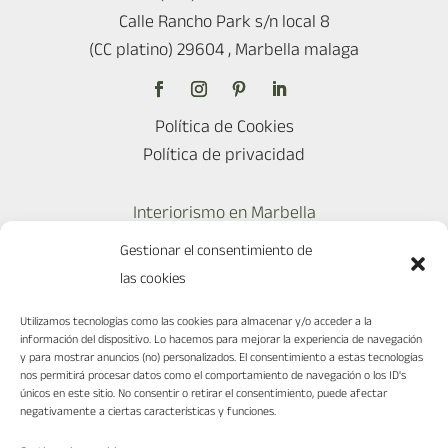
Calle Rancho Park s/n local 8
(CC platino) 29604 , Marbella malaga
Política de Cookies
Política de privacidad
Interiorismo en Marbella
Interiorismo en Madrid
Gestionar el consentimiento de
Ciudades
las cookies
Reformas en Marbella
Utilizamos tecnologías como las cookies para almacenar y/o acceder a la
Diseño para restaurantes
información del dispositivo. Lo hacemos para mejorar la experiencia de navegación
y para mostrar anuncios (no) personalizados. El consentimiento a estas tecnologías
nos permitirá procesar datos como el comportamiento de navegación o los ID's
únicos en este sitio. No consentir o retirar el consentimiento, puede afectar
negativamente a ciertas características y funciones.