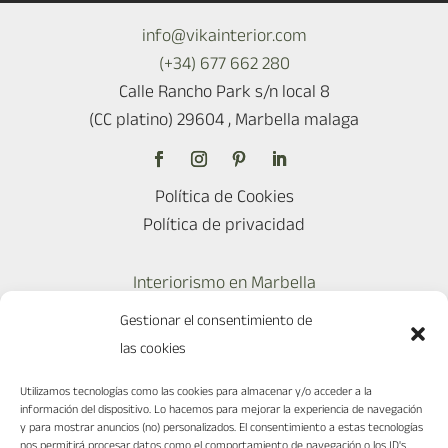
info@vikainterior.com
(+34) 677 662 280
Calle Rancho Park s/n local 8
(CC platino) 29604 , Marbella malaga
Política de Cookies
Política de privacidad
Interiorismo en Marbella
Interiorismo en Madrid
Gestionar el consentimiento de
Ciudades
las cookies
Reformas en Marbella
Diseño para restaurantes
Utilizamos tecnologías como las cookies para almacenar y/o acceder a la
información del dispositivo. Lo hacemos para mejorar la experiencia de navegación
y para mostrar anuncios (no) personalizados. El consentimiento a estas tecnologías
nos permitirá procesar datos como el comportamiento de navegación o los ID's